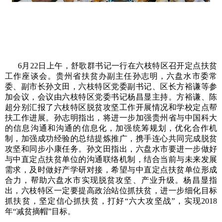
6月22日上午，舒歌群书记一行在六枝特区召开定点扶贫
工作座谈会。贵州省扶贫办副主任孙志明，六盘水市委常
委、副市长孙文田，六枝特区党委副书记、区长方裕谦等参
加会议，会议由六枝特区党委书记杨昌显主持。方裕谦、陈
超分别汇报了六枝特区脱贫攻坚工作开展情况和学校定点帮
扶工作进展。孙志明指出，将进一步加强贵州省与中国科大
的信息沟通和沟通的信息化，加强统筹规划，优化合作机
制，加强成功经验的总结提炼推广，携手连心共同完成脱贫
攻坚和同步小康任务。孙文田指出，六盘水市要进一步做好
与中直定点扶贫单位的沟通联络机制，结合当前与未来发展
需求，及时做好产学研对接，希望与中直定点扶贫单位形成
合力，帮助六盘水市实现脱贫攻坚、产业升级。杨昌显指
出，六枝特区一定要提高政治站位抓扶贫，进一步细化目标
抓扶贫，坚定信心抓扶贫，打好“六大攻坚战”，实现2018
年“减贫摘帽”目标。