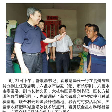
6月21日下午，舒歌群书记、袁东副局长一行在贵州省扶
贫办副主任孙志明，六盘水市委副书记、市长李刚，六盘水
市委常委、副市长孙文田，六枝特区党委副书记、区长方裕
谦等领导的陪同下，先后调研了新窑镇联合村猕猴桃引种试
验基地、联合村云茸试验种植基地、联合村村委活动室、关
寨镇农药肥料减施增效技术试点田、岩脚镇金星村猕猴桃基