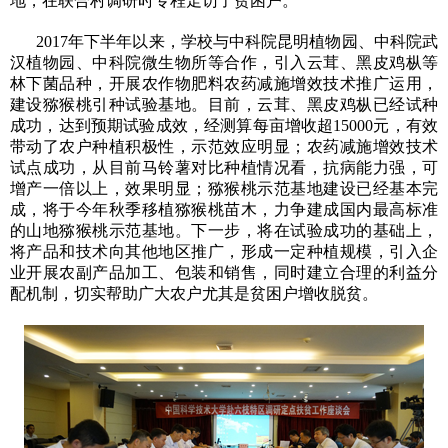
地，在联合村调研时专程走访了贫困户。
2017年下半年以来，学校与中科院昆明植物园、中科院武
汉植物园、中科院微生物所等合作，引入云茸、黑皮鸡枞等
林下菌品种，开展农作物肥料农药减施增效技术推广运用，
建设猕猴桃引种试验基地。目前，云茸、黑皮鸡枞已经试种
成功，达到预期试验成效，经测算每亩增收超15000元，有效
带动了农户种植积极性，示范效应明显；农药减施增效技术
试点成功，从目前马铃薯对比种植情况看，抗病能力强，可
增产一倍以上，效果明显；猕猴桃示范基地建设已经基本完
成，将于今年秋季移植猕猴桃苗木，力争建成国内最高标准
的山地猕猴桃示范基地。下一步，将在试验成功的基础上，
将产品和技术向其他地区推广，形成一定种植规模，引入企
业开展农副产品加工、包装和销售，同时建立合理的利益分
配机制，切实帮助广大农户尤其是贫困户增收脱贫。