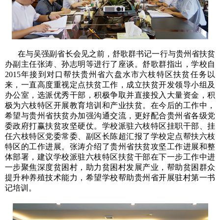
在与吴强副省长会见之前，舒歌群书记一行与贵州省扶贫
办副主任张涛、孙志明等进行了座谈。舒歌群指出，学校自
2015年接到对口帮扶贵州省六盘水市六枝特区扶贫任务以
来，一直高度重视定点扶贫工作，成立扶贫开发领导小组及
办公室，选派优秀干部，积极争取并直接投入大量资金，积
极为六枝特区开展教育培训和产业扶贫。在今后的工作中，
希望与贵州省扶贫办加强沟通交流，更好配合贵州省各级党
委政府打赢扶贫攻坚硬仗。学校派驻六枝特区挂职干部、挂
任六枝特区党委常委、副区长陈超汇报了学校定点帮扶六枝
特区的工作进展。张涛介绍了贵州省扶贫攻坚工作进展和整
体部署，建议学校派驻六枝特区扶贫干部在下一步工作中进
一步聚焦深度贫困村，助力贫困村发展产业，帮助贫困群众
提升种养殖技术能力，希望学校帮助贵州省开展驻村第一书
记培训。