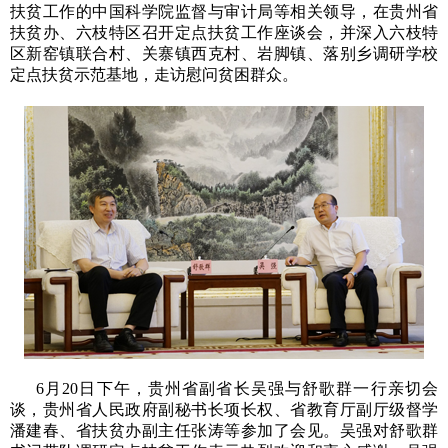
扶贫工作的中国科学院监督与审计局等相关领导，在贵州省
扶贫办、六枝特区召开定点扶贫工作座谈会，并深入六枝特
区新窑镇联合村、关寨镇西克村、岩脚镇、落别乡调研学校
定点扶贫示范基地，走访慰问贫困群众。
6月20日下午，贵州省副省长吴强与舒歌群一行亲切会
谈，贵州省人民政府副秘书长项长权、省教育厅副厅级督学
潘建春、省扶贫办副主任张涛等参加了会见。吴强对舒歌群