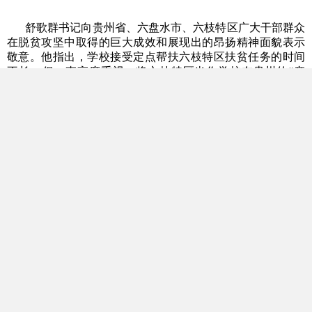
舒歌群书记向贵州省、六盘水市、六枝特区广大干部群众
在脱贫攻坚中取得的巨大成效和展现出的昂扬精神面貌表示
敬意。他指出，学校接受定点帮扶六枝特区扶贫任务的时间
不长，但一直高度重视，将六枝特区当作学校在贵州的“亲
戚”，全体师生时刻惦记着六枝特区广大人民群众。在扶贫工
作中，学校始终带着真感情去扶贫，对六枝特区和贵州省的
帮扶需求，学校将继续发挥特色优势和桥梁纽带作用，加强