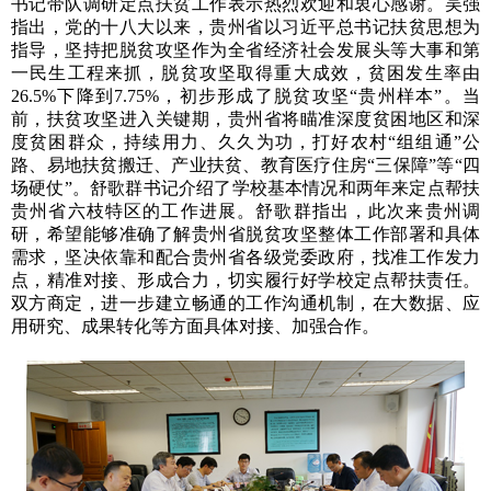
书记带队调研定点扶贫工作表示热烈欢迎和衷心感谢。吴强
指出，党的十八大以来，贵州省以习近平总书记扶贫思想为
指导，坚持把脱贫攻坚作为全省经济社会发展头等大事和第
一民生工程来抓，脱贫攻坚取得重大成效，贫困发生率由
26.5%下降到7.75%，初步形成了脱贫攻坚“贵州样本”。当
前，扶贫攻坚进入关键期，贵州省将瞄准深度贫困地区和深
度贫困群众，持续用力、久久为功，打好农村“组组通”公
路、易地扶贫搬迁、产业扶贫、教育医疗住房“三保障”等“四
场硬仗”。舒歌群书记介绍了学校基本情况和两年来定点帮扶
贵州省六枝特区的工作进展。舒歌群指出，此次来贵州调
研，希望能够准确了解贵州省脱贫攻坚整体工作部署和具体
需求，坚决依靠和配合贵州省各级党委政府，找准工作发力
点，精准对接、形成合力，切实履行好学校定点帮扶责任。
双方商定，进一步建立畅通的工作沟通机制，在大数据、应
用研究、成果转化等方面具体对接、加强合作。