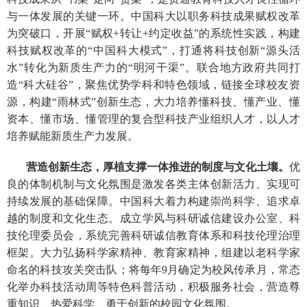
与一体发展的关键一环。中国科大以职务科技成果赋权改革
为突破口，开展“赋权+转让+约定收益”的系统性实践，构建
科技赋权改革的“中国科大模式”，打通将科技创新“源头活
水”转化为新质生产力的“明河干渠”。联合地方政府共同打
造“科大硅谷”，聚焦优势学科和特色领域，链接全球校友资
源，构建“雨林式”创新生态，大力培养懂科技、懂产业、懂
资本、懂市场、懂管理的复合型科技产业组织人才，以人才
培养赋能新质生产力发展。
营造创新生态，厚植支撑一体推进的制度与文化土壤。
优
良的体制机制与文化氛围是激发各类主体创新活力、实现可
持续发展的基础保障。中国科大着力构建崇尚科学、追求卓
越的制度和文化生态。成立学风与科研诚信建设办公室、科
技伦理委员会，系统完善科研诚信教育体系和科技伦理治理
框架。大力弘扬科学家精神、教育家精神，组建以老科学家
命名的科技攻关突击队；将每年9月确定为校风传承月，常态
化举办科技活动周等特色科普活动，积极服务社会，营造尊
重知识、热爱科学、勇于创新的校园文化氛围。