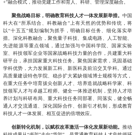
+”融合模式，推动党建工作和育人、科研、管理深度融合。
聚焦战略目标，明确教育科技人才一体发展新举措
。
中国
科大在“所系结合、科教融合”上有天然的优势和传统，将
以“十五五”规划编制为抓手，明确目标任务、细化落实举
措。深化科教融合，聚焦量子科技、集成电路、人工智能、
先进能源等重点领域，通过加强与中国科学院、国家实验
室、科技领军企业等国家战略科技力量的合作，共建重大科
研平台，承担国家重大科技任务。聚焦国家需求，巩固基础
学科优势，大力发展新工科、新医科及前沿交叉学科。通过
高质量建设特色学院、稳步扩大紧缺领域博士规模等方式，
在重大任务中培育拔尖创新人才、培养造就战略科学家、科
技领军人才与卓越工程师。健全一体推进机制，坚持人才培
养计划与科研布局、重大科技任务同部署、同落实，健全畅
通人才交流通道、深化国际合作、创新引才机制，形成教育
科技人才一体发展、相互促进的倍增效应。
创新转化机制，以赋权改革激活一体化发展新动能。
推动
科技成果从“书架”走向“货架”，是贯通教育科技人才良性循环