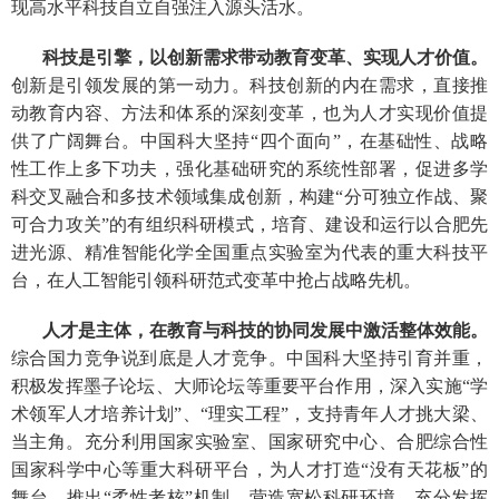
现高水平科技自立自强注入源头活水。
科技是引擎，以创新需求带动教育变革、实现人才价值。
创新是引领发展的第一动力。科技创新的内在需求，直接推
动教育内容、方法和体系的深刻变革，也为人才实现价值提
供了广阔舞台。中国科大坚持“四个面向”，在基础性、战略
性工作上多下功夫，强化基础研究的系统性部署，促进多学
科交叉融合和多技术领域集成创新，构建“分可独立作战、聚
可合力攻关”的有组织科研模式，培育、建设和运行以合肥先
进光源、精准智能化学全国重点实验室为代表的重大科技平
台，在人工智能引领科研范式变革中抢占战略先机。
人才是主体，在教育与科技的协同发展中激活整体效能。
综合国力竞争说到底是人才竞争。中国科大坚持引育并重，
积极发挥墨子论坛、大师论坛等重要平台作用，深入实施“学
术领军人才培养计划”、“理实工程”，支持青年人才挑大梁、
当主角。充分利用国家实验室、国家研究中心、合肥综合性
国家科学中心等重大科研平台，为人才打造“没有天花板”的
舞台。推出“柔性考核”机制，营造宽松科研环境，充分发挥