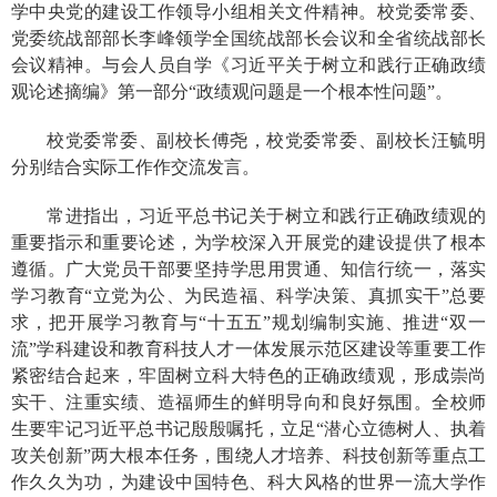
学中央党的建设工作领导小组相关文件精神。校党委常委、
党委统战部部长李峰领学全国统战部长会议和全省统战部长
会议精神。与会人员自学《习近平关于树立和践行正确政绩
观论述摘编》第一部分“政绩观问题是一个根本性问题”。
校党委常委、副校长傅尧，校党委常委、副校长汪毓明
分别结合实际工作作交流发言。
常进指出，习近平总书记关于树立和践行正确政绩观的
重要指示和重要论述，为学校深入开展党的建设提供了根本
遵循。广大党员干部要坚持学思用贯通、知信行统一，落实
学习教育“立党为公、为民造福、科学决策、真抓实干”总要
求，把开展学习教育与“十五五”规划编制实施、推进“双一
流”学科建设和教育科技人才一体发展示范区建设等重要工作
紧密结合起来，牢固树立科大特色的正确政绩观，形成崇尚
实干、注重实绩、造福师生的鲜明导向和良好氛围。全校师
生要牢记习近平总书记殷殷嘱托，立足“潜心立德树人、执着
攻关创新”两大根本任务，围绕人才培养、科技创新等重点工
作久久为功，为建设中国特色、科大风格的世界一流大学作