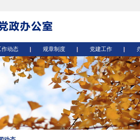
工作动态
规章制度
党建工作
闻动态