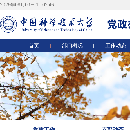
2026年08月09日 11:02:47
首页
部门概况
工作动态
支部动态
党建工作